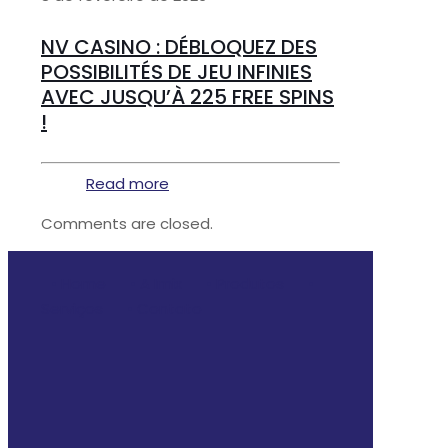
NV CASINO : DÉBLOQUEZ DES
POSSIBILITÉS DE JEU INFINIES
AVEC JUSQU’À 225 FREE SPINS
!
Read more
Comments are closed.
• Home
• A Imix
• Produtos
•
Serviços
• Contato